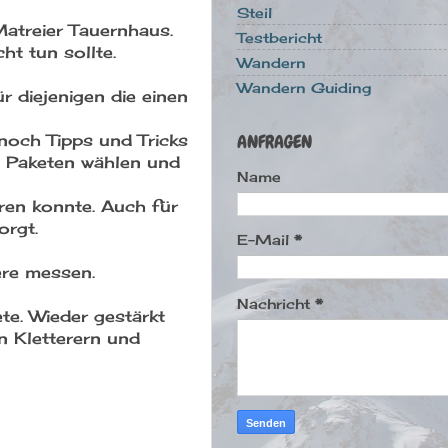
Steil
Matreier Tauernhaus.
Testbericht
ht tun sollte.
Wandern
Wandern Guiding
 diejenigen die einen
ANFRAGEN
noch Tipps und Tricks
i Paketen wählen und
Name
ren konnte. Auch für
orgt.
E-Mail
*
ere messen.
Nachricht
*
e. Wieder gestärkt
n Kletterern und