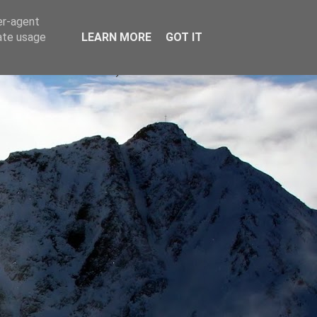
er-agent
rate usage
LEARN MORE
GOT IT