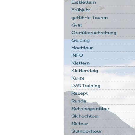
Eisklettern
Frühjahr
geführte Touren
Grat
Gratüberschreitung
Guiding
Hochtour
INFO
Klettern
Klettersteig
Kurse
LVS Training
Rezept
Runde
Schneegestöber
Skihochtour
Skitour
Standorttour