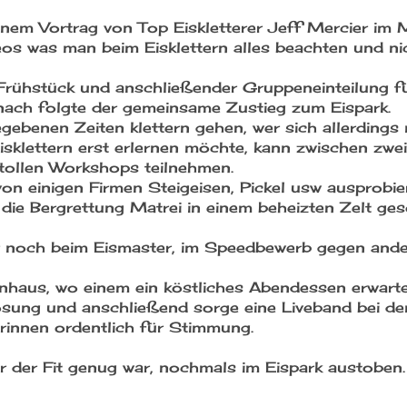
inem Vortrag von Top Eiskletterer Jeff Mercier im 
deos was man beim Eisklettern alles beachten und nic
rühstück und anschließender Gruppeneinteilung für
anach folgte der gemeinsame Zustieg zum Eispark.
ebenen Zeiten klettern gehen, wer sich allerdings 
isklettern erst erlernen möchte, kann zwischen zwe
tollen Workshops teilnehmen.
von einigen Firmen Steigeisen, Pickel usw ausprobie
die Bergrettung Matrei in einem beheizten Zelt ges
ar noch beim Eismaster, im Speedbewerb gegen and
haus, wo einem ein köstliches Abendessen erwartet
losung und anschließend sorge eine Liveband bei de
erinnen ordentlich für Stimmung.
 der Fit genug war, nochmals im Eispark austoben.