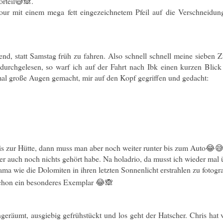
orteil😅🙈.
Tour mit einem mega fett eingezeichnetem Pfeil auf die Verschneidu
nd, statt Samstag früh zu fahren. Also schnell schnell meine siebe
durchgelesen, so warf ich auf der Fahrt nach Ibk einen kurzen Blic
 mal große Augen gemacht, mir auf den Kopf gegriffen und gedacht:
bis zur Hütte, dann muss man aber noch weiter runter bis zum Auto😂
er auch noch nichts gehört habe. Na holadrio, da musst ich wieder mal 
ama wie die Dolomiten in ihren letzten Sonnenlicht erstrahlen zu fotog
schon ein besonderes Exemplar 😂🙈
geräumt, ausgiebig gefrühstückt und los geht der Hatscher. Chris hat