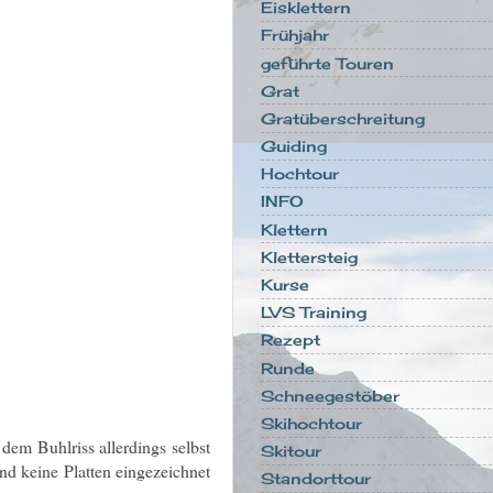
Eisklettern
Frühjahr
geführte Touren
Grat
Gratüberschreitung
Guiding
Hochtour
INFO
Klettern
Klettersteig
Kurse
LVS Training
Rezept
Runde
Schneegestöber
Skihochtour
dem Buhlriss allerdings selbst
Skitour
und keine Platten eingezeichnet
Standorttour