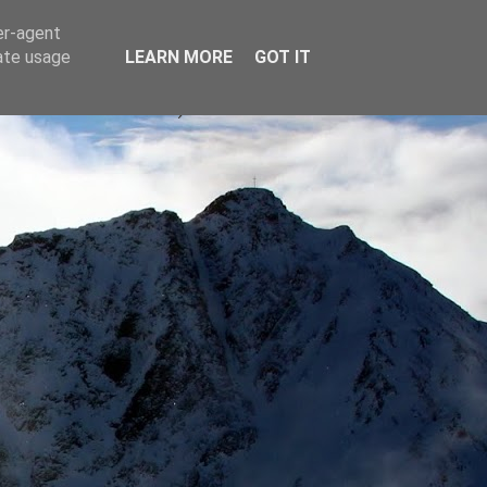
er-agent
rate usage
LEARN MORE
GOT IT