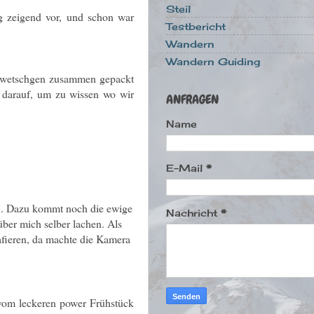
Steil
ng zeigend vor, und schon war
Testbericht
Wandern
Wandern Guiding
n Zwetschgen zusammen gepackt
k darauf, um zu wissen wo wir
ANFRAGEN
Name
E-Mail
*
😅. Dazu kommt noch die ewige
Nachricht
*
über mich selber lachen. Als
rafieren, da machte die Kamera
 vom leckeren power Frühstück