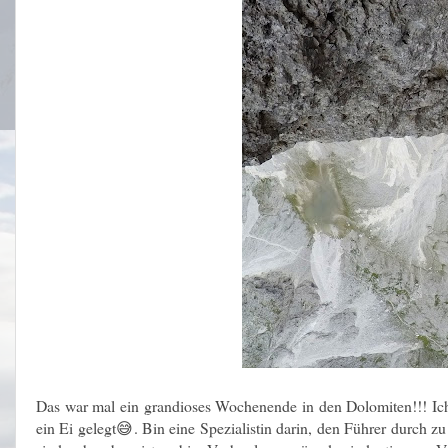
Das war mal ein grandioses Wochenende in den Dolomiten!!! Ich s
ein Ei gelegt😅. Bin eine Spezialistin darin, den Führer durch zu