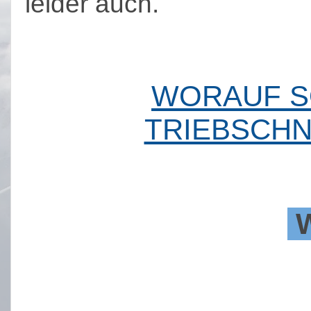
leider auch.
WORAUF SO
TRIEBSCH
W