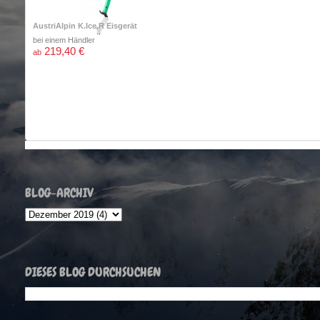
AustriAlpin K.Ice.R Eisgerät
bei einem Händler
219,40 €
ab
BLOG-ARCHIV
DIESES BLOG DURCHSUCHEN